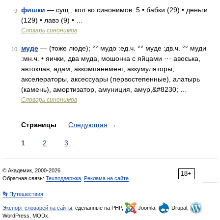
фишки
— сущ., кол во синонимов: 5 • бабки (29) • деньги
9
(129) • лавэ (9) • …
Словарь синонимов
муде
— (тоже люде); °° мудо :ед.ч. °° муде :дв.ч. °° муди
10
:мн.ч. • яички, два муда, мошонка с яйцами ··· авоська,
автоклав, адам, аккомпанемент, аккумуляторы,
акселераторы, аксессуары (первостепенные), алатырь
(камень), амортизатор, амуниция, амур,&#8230; …
Словарь синонимов
Страницы
Следующая
→
1
2
3
© Академик, 2000-2026
18+
Обратная связь:
Техподдержка
,
Реклама на сайте
👣 Путешествия
Экспорт словарей на сайты
, сделанные на PHP,
Joomla,
Drupal,
WordPress, MODx.