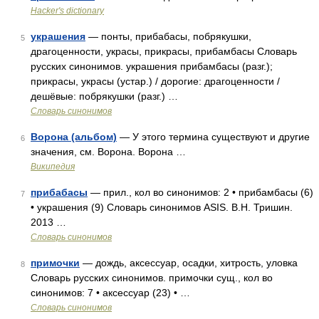
Hacker's dictionary
украшения
— понты, прибабасы, побрякушки,
5
драгоценности, украсы, прикрасы, прибамбасы Словарь
русских синонимов. украшения прибамбасы (разг.);
прикрасы, украсы (устар.) / дорогие: драгоценности /
дешёвые: побрякушки (разг.) …
Словарь синонимов
Ворона (альбом)
— У этого термина существуют и другие
6
значения, см. Ворона. Ворона …
Википедия
прибабасы
— прил., кол во синонимов: 2 • прибамбасы (6)
7
• украшения (9) Словарь синонимов ASIS. В.Н. Тришин.
2013 …
Словарь синонимов
примочки
— дождь, аксессуар, осадки, хитрость, уловка
8
Словарь русских синонимов. примочки сущ., кол во
синонимов: 7 • аксессуар (23) • …
Словарь синонимов