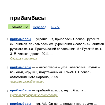
прибамбасы
Толкование
Перевод
Книги
прибамбасы
— украшения, прибабасы Словарь русских
1
синонимов. прибамбасы см. украшения Словарь синонимов
русского языка. Практический справочник. М.: Русский язык.
З. Е. Александрова. 2011 …
Словарь синонимов
прибамбасы
— – аксессуары – украшательские штучки –
2
вонючки, игрушки, подстаканники. EdwART. Словарь
автомобильного жаргона, 2009 …
Автомобильный словарь
прибамбасы
— прибамб асы, ов, ед. ч. б ас, а …
3
Русский орфографический словарь
прибамбасы
— сл. Add On дополнение к программе …
4